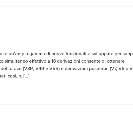
uce un’ampia gamma di nuove funzionalità sviluppate per supp
to simultaneo effettivo a 18 derivazioni consente di ottenere
el torace (V3R, V4R e V5R) e derivazioni posteriori (V7, V8 e V
 casi, p. [...]