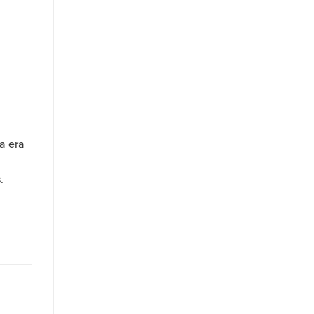
a era
.