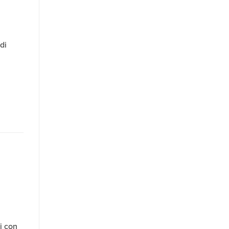
di
i con