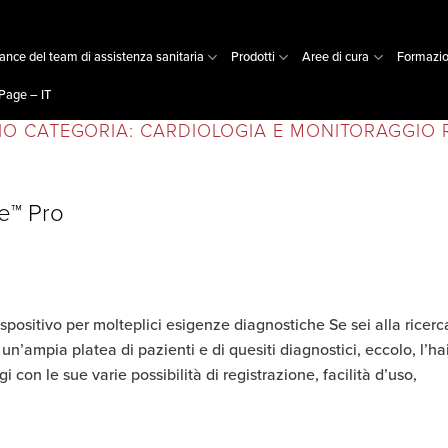
nce del team di assistenza sanitaria
Prodotti
Aree di cura
Formazi
age – IT
IO CATEGORIA:
CARDIOLOGIA E MONITORAGGIO
se™ Pro
spositivo per molteplici esigenze diagnostiche Se sei alla ricerc
un’ampia platea di pazienti e di quesiti diagnostici, eccolo, l’ha
 con le sue varie possibilità di registrazione, facilità d’uso,