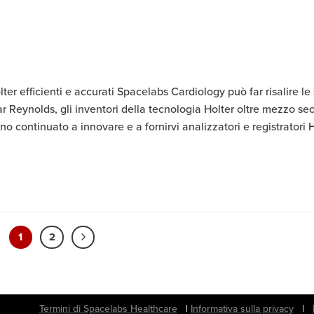
ter efficienti e accurati Spacelabs Cardiology può far risalire le
ar Reynolds, gli inventori della tecnologia Holter oltre mezzo sec
no continuato a innovare e a fornirvi analizzatori e registratori 
1
2
iservati.
Termini di Spacelabs Healthcare
|
Informativa sulla privacy
|