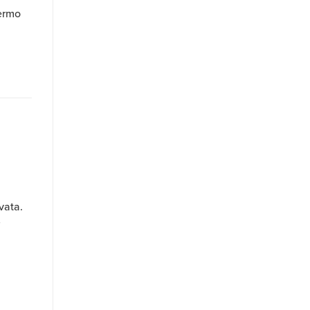
hermo
vata.