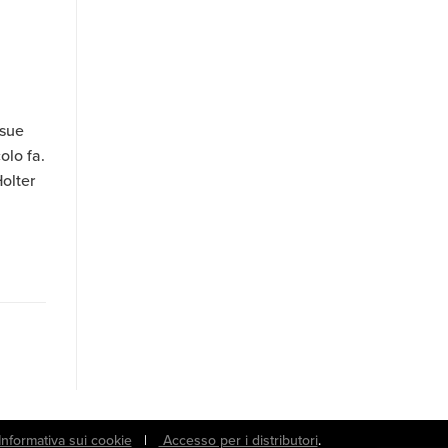
 sue
olo fa.
Holter
Informativa sui cookie
|
Accesso per i distributori
.