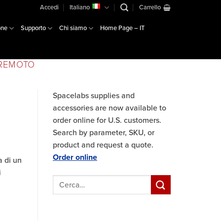
Accedi
Italiano
Carrello
one
Supporto
Chi siamo
Home Page – IT
 REMOTO
Spacelabs supplies and
accessories are now available to
order online for U.S. customers.
Search by parameter, SKU, or
product and request a quote.
Order online
a di un
i