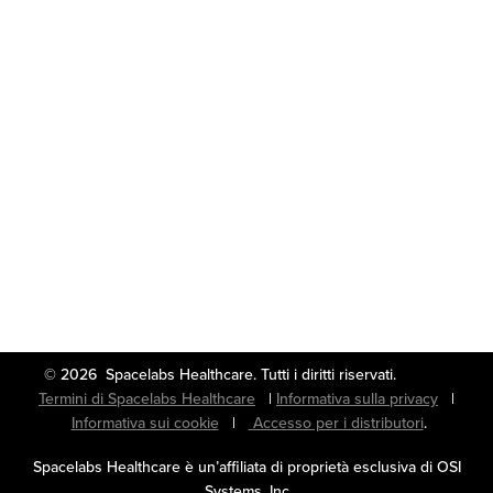
© 2026 Spacelabs Healthcare. Tutti i diritti riservati.
Termini di Spacelabs Healthcare
|
Informativa sulla privacy
|
Informativa sui cookie
|
Accesso per i distributori
.
Spacelabs Healthcare è un’affiliata di proprietà esclusiva di OSI
Systems, Inc