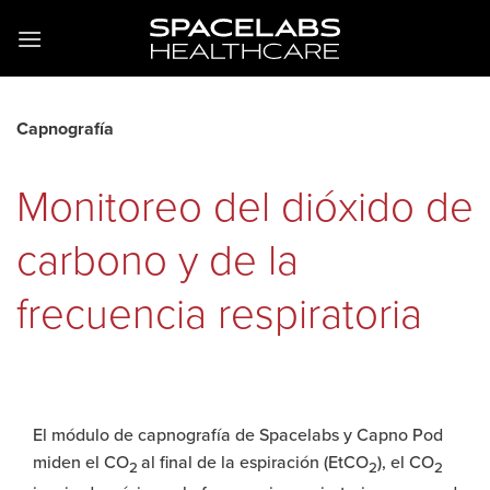
Saltar
al
contenido
Capnografía
Monitoreo del dióxido de
carbono y de la
frecuencia respiratoria
El módulo de capnografía de Spacelabs y Capno Pod
miden el CO
al final de la espiración (EtCO
), el CO
2
2
2