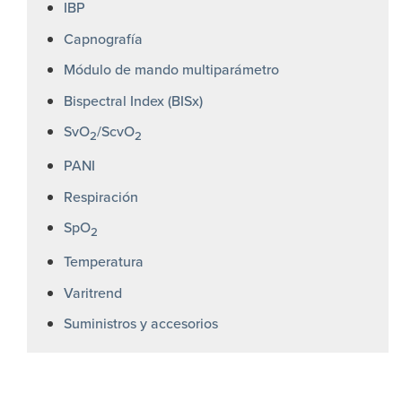
IBP
Capnografía
Módulo de mando multiparámetro
Bispectral Index (BISx)
SvO
/ScvO
2
2
PANI
Respiración
SpO
2
Temperatura
Varitrend
Suministros y accesorios