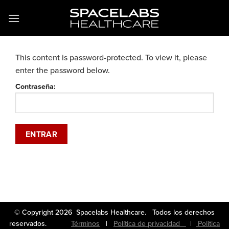
Saltar
al
contenido
This content is password-protected. To view it, please
enter the password below.
Contraseña:
© Copyright 2026 Spacelabs Healthcare. Todos los derechos
reservados.
Términos
|
Política de privacidad
|
Politica