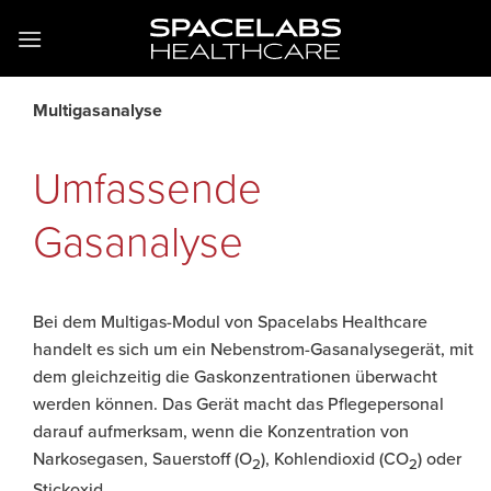
Zum
Inhalt
springen
Multigasanalyse
Umfassende
Gasanalyse
Bei dem Multigas-Modul von Spacelabs Healthcare
handelt es sich um ein Nebenstrom-Gasanalysegerät, mit
dem gleichzeitig die Gaskonzentrationen überwacht
werden können. Das Gerät macht das Pflegepersonal
darauf aufmerksam, wenn die Konzentration von
Narkosegasen, Sauerstoff (O
), Kohlendioxid (CO
) oder
2
2
Stickoxid