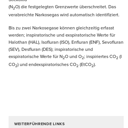
(N
O) die festgelegten Grenzwerte überschreitet. Das
2
verabreichte Narkosegas wird automatisch identifiziert.
Bis zu zwei Narkosegase können gleichzeitig erfasst
werden; inspiratorische und exspiratorische Werte für
Halothan (HAL), Isofluran (ISO), Enfluran (ENF), Sevofluran
(SEV), Desfluran (DES); inspiratorische und
exspiratorische Werte für N
O und O
; inspiriertes CO
(I
2
2
2
CO
) und endexspiratorisches CO
(EtCO
).
2
2
2
WEITERFÜHRENDE LINKS