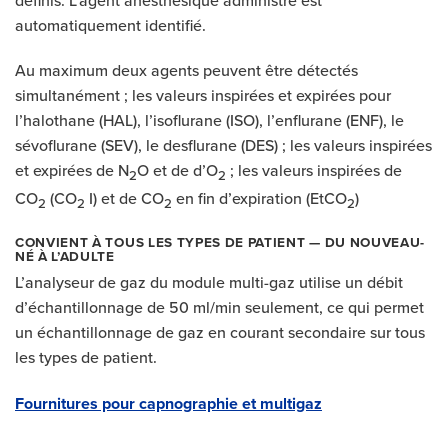
automatiquement identifié.
Au maximum deux agents peuvent être détectés
simultanément ; les valeurs inspirées et expirées pour
l’halothane (HAL), l’isoflurane (ISO), l’enflurane (ENF), le
sévoflurane (SEV), le desflurane (DES) ; les valeurs inspirées
et expirées de N
O et de d’O
; les valeurs inspirées de
2
2
CO
(CO
I) et de CO
en fin d’expiration (EtCO
)
2
2
2
2
CONVIENT À TOUS LES TYPES DE PATIENT — DU NOUVEAU-
NÉ À L’ADULTE
L’analyseur de gaz du module multi-gaz utilise un débit
d’échantillonnage de 50 ml/min seulement, ce qui permet
un échantillonnage de gaz en courant secondaire sur tous
les types de patient.
Fournitures pour capnographie et multigaz