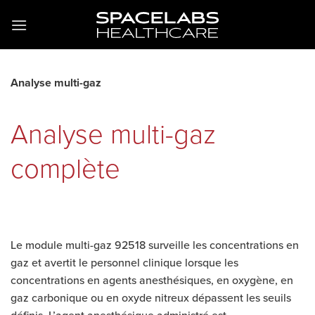
Passer
au
contenu
Analyse multi-gaz
Analyse multi-gaz
complète
Le module multi-gaz 92518 surveille les concentrations en
gaz et avertit le personnel clinique lorsque les
concentrations en agents anesthésiques, en oxygène, en
gaz carbonique ou en oxyde nitreux dépassent les seuils
définis. L’agent anesthésique administré est