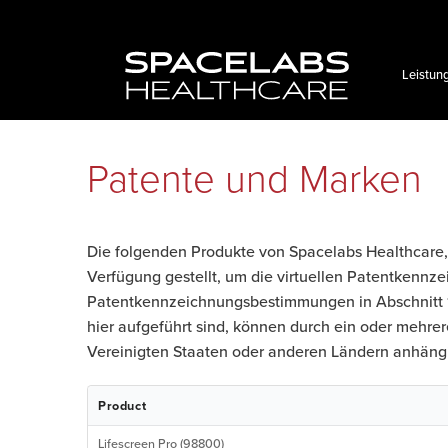
Zum
Inhalt
springen
Leistun
Patente und Marken
Die folgenden Produkte von Spacelabs Healthcare, 
Verfügung gestellt, um die virtuellen Patentkennze
Patentkennzeichnungsbestimmungen in Abschnitt 16 
hier aufgeführt sind, können durch ein oder mehre
Vereinigten Staaten oder anderen Ländern anhängi
Product
Lifescreen Pro (98800)