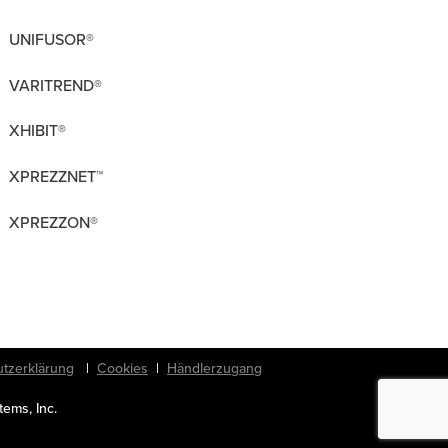
UNIFUSOR®
VARITREND®
XHIBIT®
XPREZZNET™
XPREZZON®
tzerklärung
|
Cookies
|
Händlerzugang
tems, Inc.