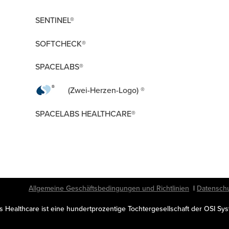
SENTINEL®
SOFTCHECK®
SPACELABS®
(Zwei-Herzen-Logo) ®
SPACELABS HEALTHCARE®
thcare.
Allgemeine Geschäftsbedingungen und Richtlinien
|
Datenschu
 Healthcare ist eine hundertprozentige Tochtergesellschaft der OSI Sys