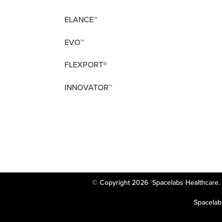
ELANCE™
EVO™
FLEXPORT®
INNOVATOR™
© Copyright 2026 Spacelabs Heal
Spacelabs