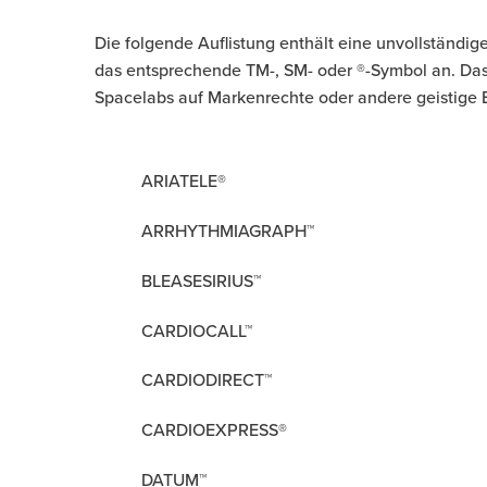
Die folgende Auflistung enthält eine unvollständi
das entsprechende TM-, SM- oder ®-Symbol an. Das F
Spacelabs auf Markenrechte oder andere geistige 
ARIATELE®
ARRHYTHMIAGRAPH™
BLEASESIRIUS™
CARDIOCALL™
CARDIODIRECT™
CARDIOEXPRESS®
DATUM™