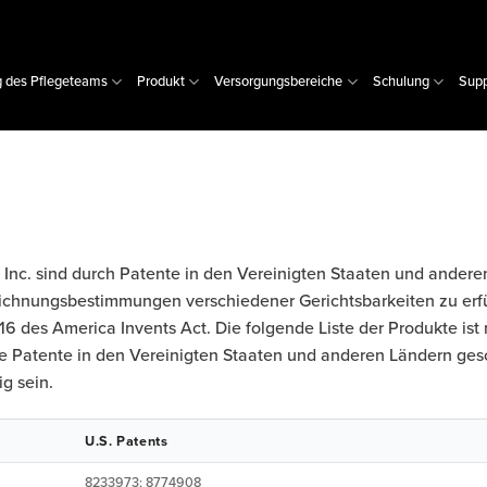
g des Pflegeteams
Produkt
Versorgungsbereiche
Schulung
Supp
Inc. sind durch Patente in den Vereinigten Staaten und andere
ichnungsbestimmungen verschiedener Gerichtsbarkeiten zu erfüll
des America Invents Act. Die folgende Liste der Produkte ist n
re Patente in den Vereinigten Staaten und anderen Ländern ges
g sein.
U.S. Patents
8233973; 8774908