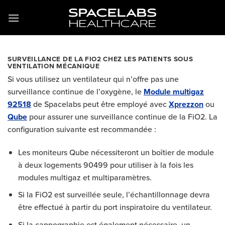
Passer
au
contenu
SURVEILLANCE DE LA FIO2 CHEZ LES PATIENTS SOUS
VENTILATION MÉCANIQUE
Si vous utilisez un ventilateur qui n’offre pas une
surveillance continue de l’oxygène, le
Module multigaz
92518
de Spacelabs peut être employé avec
Xprezzon
ou
Qube
pour assurer une surveillance continue de la FiO2. La
configuration suivante est recommandée :
Les moniteurs Qube nécessiteront un boîtier de module
à deux logements 90499 pour utiliser à la fois les
modules multigaz et multiparamètres.
Si la FiO2 est surveillée seule, l’échantillonnage devra
être effectué à partir du port inspiratoire du ventilateur.
Si la capnographie est également nécessaire, un