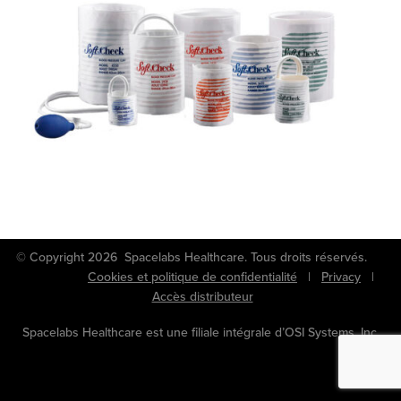
© Copyright 2026 Spacelabs Healthcare. Tous droits réservés.
Cookies et politique de confidentialité
|
Privacy
|
Accès distributeur
Spacelabs Healthcare est une filiale intégrale d’OSI Systems, Inc.