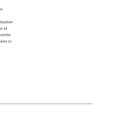
on
lisation
oi et
arantie
ées ci-