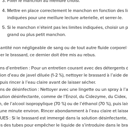
Fixer le manchon au membre choisi.
Mettre en place correctement le manchon en fonction des li
indiquées pour une meillure lecture arterielle, et serrer-le.
Si le manchon n’éteint pas les limites indiquées, choisir un p
grand ou plus petit manchon.
antité non négligeable de sang ou de tout autre fluide corporel 
r le brassard, ce dernier doit être mis au rebus.
ons d’entretien : Pour un entretien courant avec des détergents
ion d’eau de javel diluée (1-2 %), nettoyer le brassard à l’aide de
 puis rincer à l’eau claire avant de laisser sécher.
ons de désinfection : Nettoyer avec une lingette ou un spray à l’
lution désinfectante, comme de l’Enzol, du Cidezyme, du Cidex,
n, de l’alcool isopropylique (70 %) ou de l’éthanol (70 %), puis lai
une minute environ. Rincer abondamment à l’eau claire et laisse
S : Si le brassard est immergé dans la solution désinfectante
ces des tubes pour empêcher le liquide de s’introduire dans le br