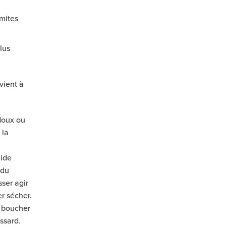
mites
lus
vient à
 doux ou
 la
aide
 du
sser agir
r sécher.
, boucher
assard.