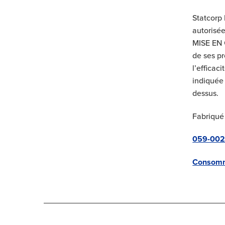
Statcorp 
autorisée
MISE EN G
de ses pr
l’efficac
indiquée 
dessus.
Fabriqué
059-0021
Consomm