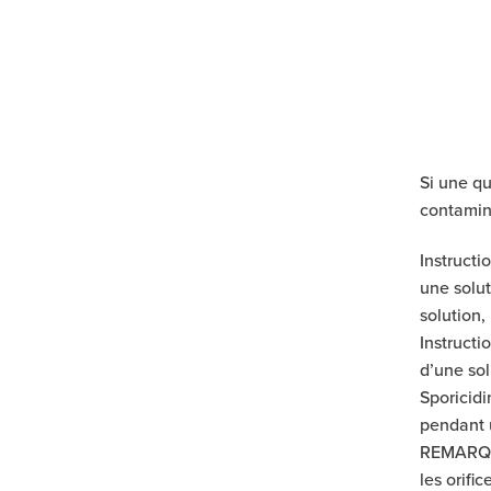
Si une qu
contamine
Instructi
une solut
solution,
Instructi
d’une so
Sporicidi
pendant 
REMARQUE
les orifi