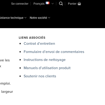
Se connecter
Français
Panier
istance technique
Notre société
LIENS ASSOCIÉS
Contrat d’entretien
Formulaire d’envoi de commentaires
Instructions de nettoyage
ve les
x
Manuels d’utilisation produit
Soutenir nos clients
emploi.
 largeur