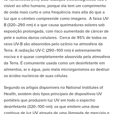
visível ao olho humano, porque ela tem um comprimento
de onda mais curto e uma frequência mais alta do que a
luz que o cérebro compreende como imagens. A faixa UV-
B (320–290 nm) é a que causa queimaduras solares sob
exposição prolongada, com risco aumentado de câncer de
pele e outros danos celulares. Cerca de 95% de todos os
raios UV-B são absorvidos pelo ozônio na atmosfera da
Terra. A radiação UV-C (290–100 nm) é extremamente
nociva e é quase completamente absorvida pela atmosfera
da Terra. É comumente usada como um desinfetante em
alimentos, ar e água, pois mata microrganismos ao destruir
os ácidos nucleicos de suas células.
Segundo os artigos disponíveis no National Institutes of
Health, existem dois tipos principais de dispositivos UV
portáteis que produzem luz UV em todo o espectro
desinfetante (320–100 nm): os que emitem uma dose
contínua de luz UV através de uma lâmpada de mercúrio e